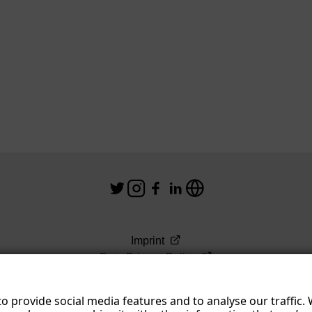
Imprint
Data Privacy Policy
Terms & Conditions
o provide social media features and to analyse our traffic.