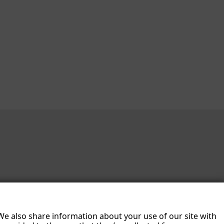
 We also share information about your use of our site with