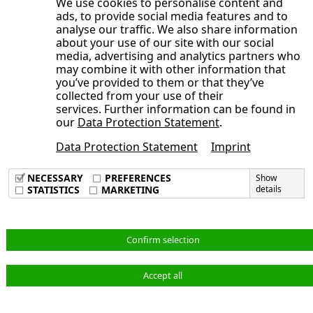
We use cookies to personalise content and
ads, to provide social media features and to
Herausgeber
analyse our traffic. We also share information
Kontakt
about your use of our site with our social
media, advertising and analytics partners who
Ansprechpartner Investor
may combine it with other information that
Relations
you’ve provided to them or that they’ve
collected from your use of their
Gestaltung und Realisierung
services. Further information can be found in
our
Redaktion
Data Protection Statement
.
Veröffentlichungsdatum
Data Protection Statement
Imprint
Imprint
Data Privacy Policy
NECESSARY
PREFERENCES
Show
Terms & Conditions
STATISTICS
MARKETING
details
Deutsch
Confirm selection
Accept all
© NORMA Group 2026