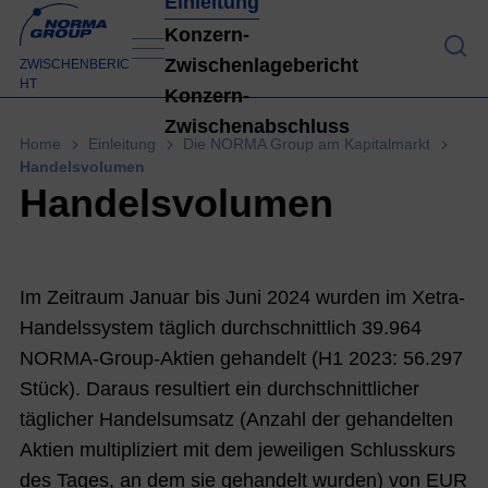
Einleitung
Konzern-
Zwischenlagebericht
ZWISCHENBERIC
Einleitung
HT
Konzern-
Zwischenabschluss
Hi
Ak
Home
Einleitung
Die NORMA Group am Kapitalmarkt
gh
tie
Handelsvolumen
Handelsvolumen
lig
n
ht
m
s
är
H
kt
Im Zeitraum Januar bis Juni 2024 wurden im Xetra-
1
e
Handelssystem täglich durchschnittlich 39.964
20
im
NORMA-Group-Aktien gehandelt (H1 2023: 56.297
24
1.
Stück). Daraus resultiert ein durchschnittlicher
1
H
täglicher Handelsumsatz (Anzahl der gehandelten
al
Aktien multipliziert mit dem jeweiligen Schlusskurs
Br
bj
des Tages, an dem sie gehandelt wurden) von EUR