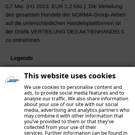
ief
ah
0,7 Mio. (H1 2023: EUR 1,2 Mio.). Die Verteilung
de
r
des gesamten Handels der NORMA-Group-Aktien
s
20
auf die unterschiedlichen Handelsplattformen ist
Vo
24
der Grafik
VERTEILUNG DES AKTIENHANDELS
rst
be
zu entnehmen.
an
flü
ds
ge
Legende
lt
Di
Diese Inhalte sind Teil des nichtfinanziellen
du
e
This website uses cookies
Konzernberichts und unterlagen einer gesonderten
rc
N
Prüfung mit begrenzter Sicherheit („limited assurance“).
We use cookies to personalise content and
h
O
ads, to provide social media features and to
po
analyse our traffic. We also share information
R
about your use of our site with our social
sit
M
media, advertising and analytics partners who
iv
may combine it with other information that
A
you’ve provided to them or that they’ve
e
Gr
collected from your use of their
Er
ou
services. Further information can be found in