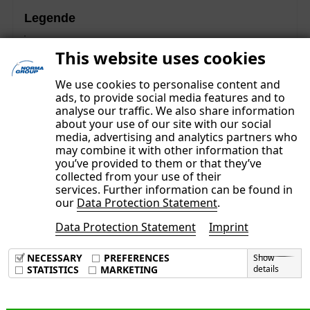
Legende
Diese Inhalte sind Teil des nichtfinanziellen
This website uses cookies
Konzernberichts und unterlagen einer gesonderten
Prüfung mit begrenzter Sicherheit („limited assurance“).
We use cookies to personalise content and
ads, to provide social media features and to
analyse our traffic. We also share information
about your use of our site with our social
media, advertising and analytics partners who
may combine it with other information that
you’ve provided to them or that they’ve
collected from your use of their
services. Further information can be found in
our
Data Protection Statement
.
Data Protection Statement
Imprint
Imprint
Data Privacy Policy
NECESSARY
PREFERENCES
Show
Terms & Conditions
STATISTICS
MARKETING
details