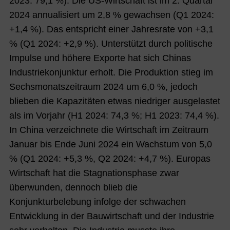
2023: 79,1 %
). Die US-Wirtschaft ist im 2. Quartal
p
2024 annualisiert um
2,8 % g
ewachsen (Q1 2024:
a
+1,4 %). Das entspricht einer Jahresrate vo
n +3,1
m
% (Q1 2024: +2,9 %). Unte
rstützt durch politische
K
Impulse und höhere Exporte hat sich Chinas
ap
Industriekonjunktur erholt. Die Produktion stieg im
ita
Sechsmonatszeitraum 2024 um 6,0 %, jedoch
lm
blieben die Kapazität
en etwas niedriger ausgel
astet
ar
als im Vorjahr (H1 2024: 74,3 %; H1 2023: 74,4 %).
kt
In China verzeichnete die Wirtschaft im Zeitraum
Januar bis Ende Juni 2024 ein Wachstum von 5,0
% (Q1 2024: +5,3 %, Q2 2024: +4,7 %). Europas
Wirtschaft hat die Stagnationsphase zwar
überwunden, dennoch blieb die
Konjunkturbelebung infolge der schwachen
Entwicklung in der Bauwirtschaft und der Industrie