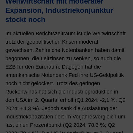
Weltwirtschaft mit moderater
ief
de
Expansion, Industriekonjunktur
s
stockt noch
Vo
Im aktuellen Berichtszeitraum ist die Weltwirtschaft
rst
trotz der geopolitischen Krisen moderat
an
gewachsen. Zahlreiche Notenbanken haben damit
ds
begonnen, die Leitzinsen zu senken, so auch die
Di
EZB für den Euroraum. Dagegen hat die
e
amerikanische Notenbank Fed ihre US-Geldpolitik
N
noch nicht gelockert. Trotz des geringen
O
Rückenwinds hat sich die Industrieproduktion in
R
den USA im 2. Quartal erholt (Q1 2024: -2,1 %; Q2
M
2024: +4,3 %). Jedoch sank die Auslastung der
A
Industriekapazitäten dort im Vorjahresvergleich
um
Gr
fast einen Prozentpunkt
(Q2 202
4: 78,3 %; Q2
ou