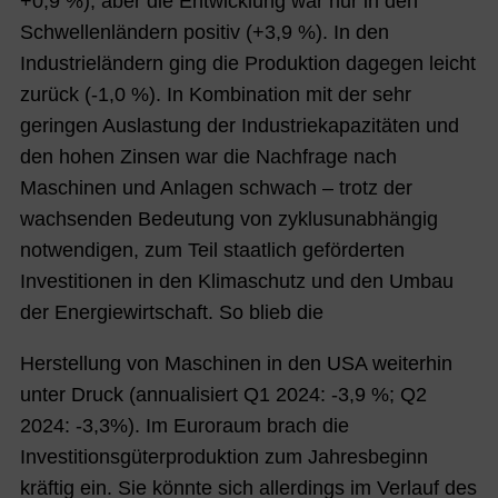
+0,9 %), aber die Entwicklung wa
r nur in
den
Schwellenländern positiv
(+3,9 %).
In den
Industrieländern ging die Produktion dage
gen leicht
zurück (-1,0 %)
. In Kombination mit der sehr
geringen Auslastung der Industriekapazitäten und
den hohen Zinsen war die Nachfrage nach
Maschinen und Anlagen schwach – trotz der
wachsenden Bedeutung von zyklusunabhängig
notwendigen, zum Teil staatlich geförderten
Investitionen in den Klimaschutz und den Umbau
der Energiewirtschaft.
So blieb die
He
rstellung von Maschinen in den USA weiterhin
unter Druck (annualisiert Q1 2024: -3,9 %; Q2
2024: -3,3%). Im E
uroraum brach die
Investitionsgüterproduktion zum Jahresbeginn
kräftig ein. Sie könnte sich allerdings im Verlauf des