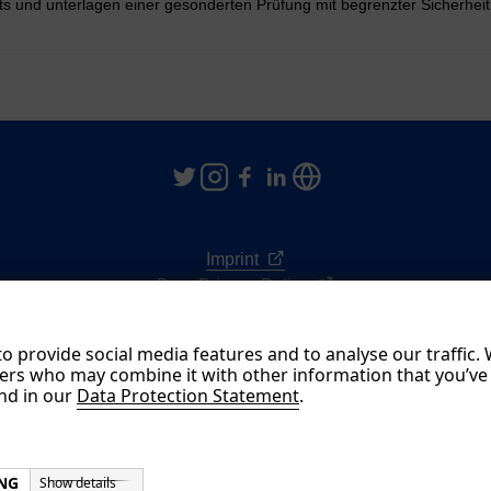
hts und unterlagen einer gesonderten Prüfung mit begrenzter Sicherheit 
Imprint
Data Privacy Policy
Terms & Conditions
o provide social media features and to analyse our traffic.
ners who may combine it with other information that you’ve
Deutsch
und in our
Data Protection Statement
.
© NORMA Group 2026
NG
Show details