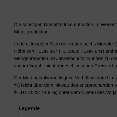
Die sonstigen Umsatzerlöse enthalten im Wesent
Metallproduktion.
In den Umsatzerlösen der ersten sechs Monate
2
Höhe von TEUR
367
(H1
2023
: TEUR
841
) enth
Mengenrabatte und Jahresboni für Kunden zu der
von im Vorjahr nicht abgeschlossenen Preisver
Der Materialaufwand liegt im Verhältnis zum Um
%
) leicht
über
dem Niveau des entsprechenden Vor
%
(H1
2023
:
44,9 %
)
unter
dem Niveau des Vorjah
Legende