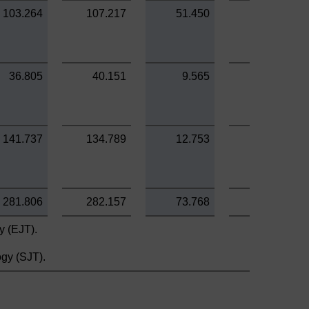
103.264
107.217
51.450
56.262
36.805
40.151
9.565
12.527
141.737
134.789
12.753
13.238
281.806
282.157
73.768
82.027
y (EJT).
gy (SJT).