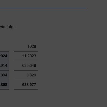
ie folgt:
T028
2024
H1 2023
.914
635.648
.894
3.329
.808
638.977