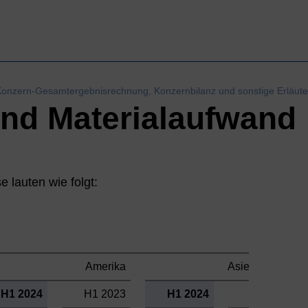
Konzern-Gesamtergebnisrechnung, Konzernbilanz und sonstige Erläut
und Materialaufwand
 lauten wie folgt:
Amerika
Asien-Pazifik
H1 2024
H1 2023
H1 2024
H1 2023