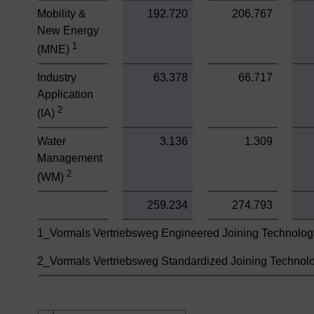
Mobility &
192.720
206.767
New Energy
1
(MNE)
Industry
63.378
66.717
Application
2
(IA)
Water
3.136
1.309
Management
2
(WM)
259.234
274.793
1_Vormals Vertriebsweg Engineered Joining Technolog
2_Vormals Vertriebsweg Standardized Joining Technolo