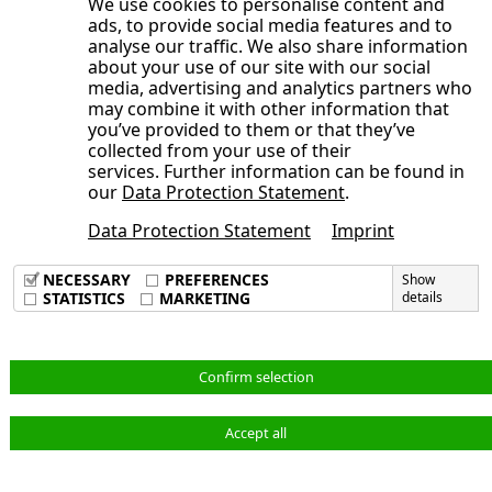
Halbjahr 2025
We use cookies to personalise content and
Relations
chnung für den Zeitraum
ads, to provide social media features and to
1. Halbjahr 2025
Prognose der NORMA
Entwicklung der NORMA-
analyse our traffic. We also share information
vom 1. Januar bis 30. Juni
Gestaltung und Realisierung
Group für das Geschäftsjahr
Gesamtaussage des
about your use of our site with our social
Group-Aktie
2025
Redaktion
2025
media, advertising and analytics partners who
Vorstands zum
Handelsvolumen
may combine it with other information that
Konzern-
Veröffentlichungsdatum
Geschäftsverlauf und zur
you’ve provided to them or that they’ve
Breit diversifizierte
Kapitalflussrechnungfür den
collected from your use of their
wirtschaftlichen Lage
Aktionärsstruktur
services. Further information can be found in
Zeitraum vom 1. Januar bis
Ertrags-, Vermögens- und
our
Data Protection Statement
.
Directors’ Dealings
30. Juni 2025
Finanzlage
Nachhaltige Investor-
Data Protection Statement
Imprint
Öffnet das Untermenü
Verkürzter Konzernanhang
Imprint
Corporate Responsibility bei
Relations-Aktivitäten
Öffnet das Untermenü
Data Privacy Policy
Erläuterungen zur
Konzern-
der NORMA Group
NECESSARY
PREFERENCES
Show
Hauptversammlung 2025
Terms & Conditions
STATISTICS
MARKETING
details
Konzern-
Zwischenabschluss
beschließt Dividende von 40
Verkürzter Konzernanhang
Gesamtergebnisrechnung,
Cent je Aktie, neue
Konzernbilanz und
1. Grundlagen der
Deutsch
Confirm selection
Aufsichtsratsmitglieder
sonstige Erläuterungen
Aufstellung
gewählt
Prüferische Durchsicht
Konzern-
2. Grundlagen der
Accept all
© NORMA Group 2026
Zwischenabschluss
Versicherung der
Bilanzierungs- und
Erläuterungen zur Konzern-
gesetzlichen Vertreter
Bewertungsmethoden