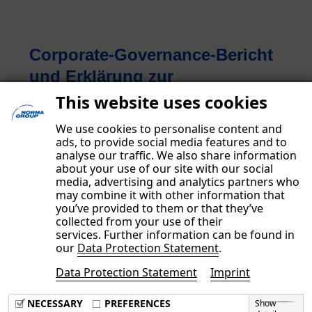
Corporate-Governance-Bericht
und Erklärung zur
Unternehmensführung
This website uses cookies
Mehr erfahren
We use cookies to personalise content and
ads, to provide social media features and to
analyse our traffic. We also share information
about your use of our site with our social
media, advertising and analytics partners who
may combine it with other information that
you’ve provided to them or that they’ve
collected from your use of their
services. Further information can be found in
our
Data Protection Statement
.
Data Protection Statement
Imprint
Imprint
Data Privacy Policy
NECESSARY
PREFERENCES
Show
Terms & Conditions