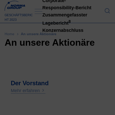
Corporate-
Responsibility-Bericht
An 
Zusammengefasster
GESCHÄFTSBERIC
HT 2023
8
Lagebericht
Konzernabschluss
Home
An unsere Aktionäre
An unsere Aktionäre
Konz
Der Vorstand
Mehr erfahren