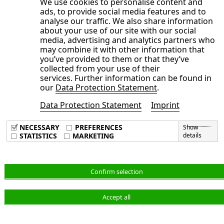
nichttaxonomiefähige Anteile aufgegliedert.
We use cookies to personalise content and
ads, to provide social media features and to
analyse our traffic. We also share information
about your use of our site with our social
media, advertising and analytics partners who
Umsatz-Key-Performance-
may combine it with other information that
you’ve provided to them or that they’ve
Indicator-(KPI-)Definition
collected from your use of their
services. Further information can be found in
Der taxonomiekonforme Anteil am Konzernumsatz
our
Data Protection Statement
.
ist definiert als der Teil des Nettoumsatzes des
Data Protection Statement
Imprint
Berichtsjahres
2023
, der aus Produkten und
NECESSARY
PREFERENCES
Show
Dienstleistungen im Zusammenhang mit
STATISTICS
MARKETING
details
taxonomiekonformen wirtschaftlichen T
ätigkeiten
stammt (Zähler), dividiert durch den Nettoumsatz
(d
er Gesamtumsatz entspricht den Umsatzerlösen
Confirm selection
aus
der
TABELLE T061:
KONZERN-
Accept all
GESAMTERGEBNISRECHNUNG
2023
[Nenner]). Der taxonomiefähige Anteil am