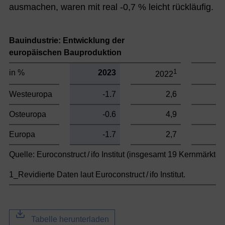
ausmachen, waren mit real -0,7 % leicht rückläufig.
Bauindustrie: Entwicklung der
T
europäischen Bauproduktion
1
in %
2023
2022
2
Westeuropa
-1.7
2,6
Osteuropa
-0.6
4,9
Europa
-1.7
2,7
Quelle: Euroconstruct / ifo Institut (insgesamt 19 Kernmärkte)
1_Revidierte Daten laut Euroconstruct / ifo Institut.
Tabelle herunterladen