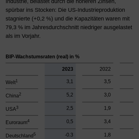
Industrie, belastet durch die höheren Zinsen,
spürbar ins Stocken: Die US-Industrieproduktion
stagnierte (+0,2 %) und die Kapazitäten waren mit
79,3 % im Jahresdurchschnitt niedriger ausgelastet
als im Vorjahr.
BIP-Wachstumsraten (real) in %
2023
2022
1
3,1
3,5
Welt
2
5,2
3,0
China
3
2,5
1,9
USA
4
0,5
3,4
Euroraum
5
-0.3
1,8
Deutschland