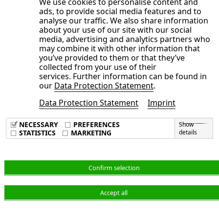
We use cookies to personalise content and
ads, to provide social media features and to
Die Ausgaben für Reparatur- und
analyse our traffic. We also share information
Renovierungsarbeiten, die ein weiterer
about your use of our site with our social
wesentlicher Treiber für den Absatz von NDS-
media, advertising and analytics partners who
may combine it with other information that
Produkten sind, stiegen im Geschäftsjahr 2023 laut
you’ve provided to them or that they’ve
den Branchenexperten des Harvard Center of Joint
collected from your use of their
services. Further information can be found in
Housing Studies (Remodeling LIRA Index) um 2,2
our
Data Protection Statement
.
%. Die jährliche Wachstumsrate im Bereich des
Data Protection Statement
Imprint
Umbaus verringerte sich im Laufe des Jahres, da
die Projektrückstände abnahmen und die HELOC-
NECESSARY
PREFERENCES
Show
STATISTICS
MARKETING
details
Zinsen (HELOC = Home Equity Line of Credit)
stiegen. Im Gegensatz dazu stieg die Bautätigkeit
im gewerblichen Sektor, der Büro-, Einzelhandels-
Confirm selection
und Beherbergungsgebäude umfasst, um 12 %.
Diese positive Entwicklung wurde vor allem von
Accept all
den stetigen Infrastrukturinvestitionen gestützt.
Gleichwohl der gewerbliche Sektor einen kleineren