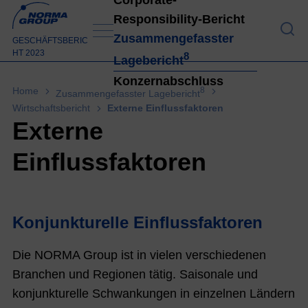
Responsibility-Bericht
An 
Zusammengefasster
GESCHÄFTSBERIC
HT 2023
8
Lagebericht
Konzernabschluss
Home
8
Zusammengefasster Lagebericht
Wirtschaftsbericht
Externe Einflussfaktoren
Konz
Externe
Einflussfaktoren
Konjunkturelle Einflussfaktoren
Die NORMA Group ist in vielen verschiedenen
Branchen und Regionen tätig. Saisonale und
konjunkturelle Schwankungen in einzelnen Ländern