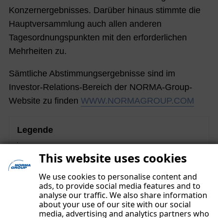
Konzernergebnisses. Darüber hinaus stimmte die
Hauptversammlung auch allen anderen
Tagesordnungspunkten mit den erforderlichen
Mehrheiten zu.
Sämtliche Abstimmungsergebnisse sind im
Investor-Relations-Bereich der NORMA-Group-
Website zu finden
WWW.NORMAGROUP.COM
Legende
Diese Inhalte sind Teil des nichtfinanziellen
This website uses cookies
Konzernberichts und unterlagen einer gesonderten
Prüfung mit begrenzter Sicherheit („limited assurance“).
We use cookies to personalise content and
ads, to provide social media features and to
analyse our traffic. We also share information
about your use of our site with our social
media, advertising and analytics partners who