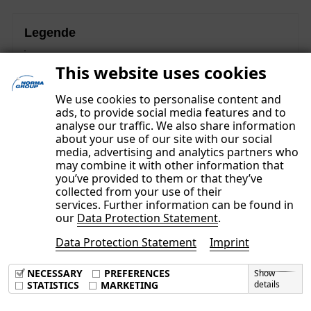
Legende
Diese Inhalte sind Teil des nichtfinanziellen
This website uses cookies
Konzernberichts und unterlagen einer gesonderten
Prüfung mit begrenzter Sicherheit („limited assurance“).
We use cookies to personalise content and
ads, to provide social media features and to
analyse our traffic. We also share information
about your use of our site with our social
media, advertising and analytics partners who
may combine it with other information that
you’ve provided to them or that they’ve
collected from your use of their
services. Further information can be found in
our
Data Protection Statement
.
Data Protection Statement
Imprint
Imprint
Data Privacy Policy
NECESSARY
PREFERENCES
Show
Terms & Conditions
STATISTICS
MARKETING
details