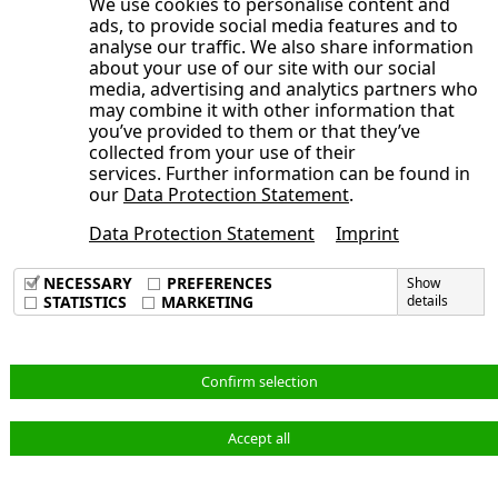
Vorbemerkung: Anpassung der
We use cookies to personalise content and
ads, to provide social media features and to
Kundenzuordnung zu Industrien
analyse our traffic. We also share information
und Auswirkungen auf
about your use of our site with our social
media, advertising and analytics partners who
Umsatzdarlegung in den
may combine it with other information that
strategischen Geschäftseinheiten
you’ve provided to them or that they’ve
collected from your use of their
services. Further information can be found in
our
Data Protection Statement
.
Data Protection Statement
Imprint
Imprint
Data Privacy Policy
NECESSARY
PREFERENCES
Show
Terms & Conditions
STATISTICS
MARKETING
details
Deutsch
Confirm selection
Accept all
© NORMA Group 2026