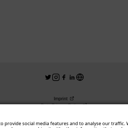
Imprint
Data Privacy Policy
Terms & Conditions
o provide social media features and to analyse our traffic.