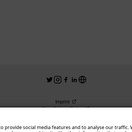
Imprint
Data Privacy Policy
Terms & Conditions
o provide social media features and to analyse our traffic.