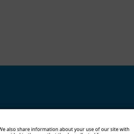
23
1
Br
ief
de
s
Vo
rst
an
ds
Di
e
N
or
 We also share information about your use of our site with
m