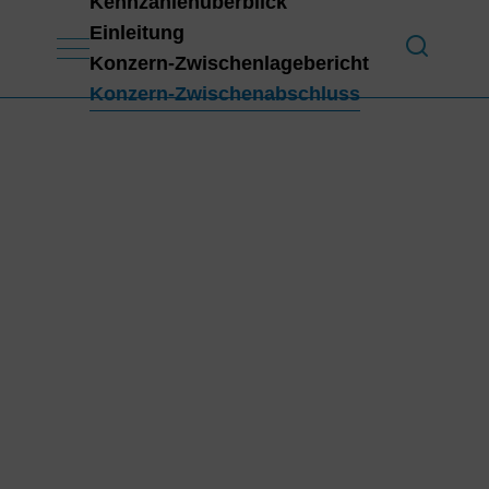
Kennzahlenüberblick
Einleitung
Konzern-Zwischenlagebericht
Konzern-Zwischenabschluss
Einleitung
HI
G
H
LI
G
H
T
S
H
1
20