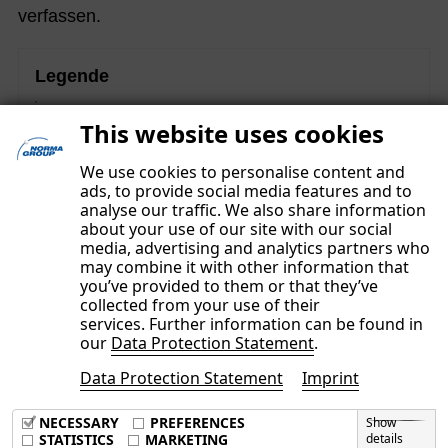
verfassen.
Legende
Diese Inhalte sind Teil des nichtfinanziellen
This website uses cookies
Konzernberichts und unterlagen einer gesonderten
Prüfung mit begrenzter Sicherheit („limited assurance“).
We use cookies to personalise content and
ads, to provide social media features and to
analyse our traffic. We also share information
about your use of our site with our social
media, advertising and analytics partners who
may combine it with other information that
you’ve provided to them or that they’ve
collected from your use of their
services. Further information can be found in
our
Data Protection Statement
.
Data Protection Statement
Imprint
Imprint
Data Privacy Policy
NECESSARY
PREFERENCES
Show
Terms & Conditions
STATISTICS
MARKETING
details