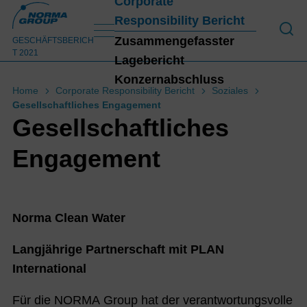
Corporate
Responsibility Bericht
An 
Zusammengefasster
GESCHÄFTSBERICH
T 2021
Lagebericht
Konzernabschluss
Home
Corporate Responsibility Bericht
Soziales
Gesellschaftliches Engagement
Konz
Gesellschaftliches
Engagement
Norma Clean
Water
Langjährige Partnerschaft mit
PLAN
International
Für die NORMA Group hat der verantwortungsvolle