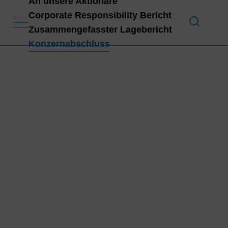
An unsere Aktionäre
Corporate Responsibility Bericht
Zusammengefasster Lagebericht
An 
Konzernabschluss
Konz