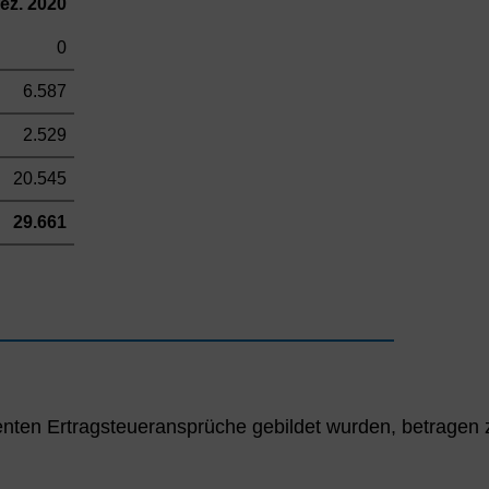
Dez. 2020
0
6.587
2.529
20.545
29.661
 latenten Ertragsteueransprüche gebildet wurden, betra