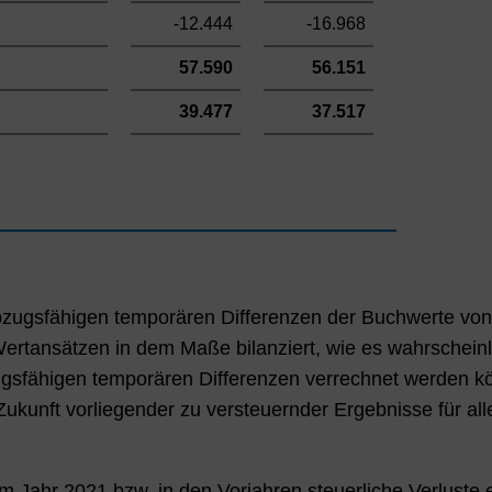
-12.444
-16.968
57.590
56.151
39.477
37.517
abzugsfähigen temporären Differenzen der Buchwerte vo
ertansätzen in dem Maße bilanziert, wie es wahrscheinli
ugsfähigen temporären Differenzen verrechnet werden kö
Zukunft vorliegender zu versteuernder Ergebnisse für al
 Jahr 2021 bzw. in den Vorjahren steuerliche Verluste e