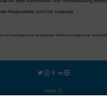
p auf jeder Aufsichtsrats- und Vorstandsitzung bespr
rate Responsibility und ESG zuständig.
hts und unterlagen einer gesonderten Prüfung mit begrenzter Sicherheit 
Imprint
Data Privacy Policy
Terms & Conditions