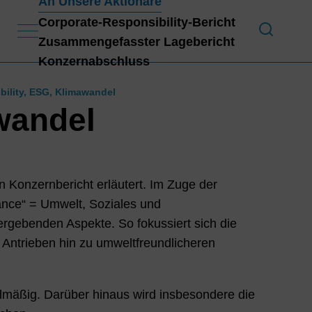
An Unsere Aktionäre
Corporate-Responsibility-Bericht
Zusammengefasster Lagebericht
An 
Konzernabschluss
bility, ESG, Klimawandel
Konz
wandel
n Konzernbericht erläutert. Im Zuge der
nce“ = Umwelt, Soziales und
ergebenden Aspekte. So fokussiert sich die
ntrieben hin zu umweltfreundlicheren
lmäßig. Darüber hinaus wird insbesondere die