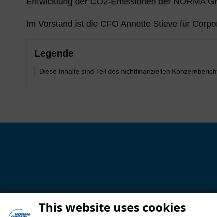
Entwicklung der CO
2
-Emissionen der NORMA Grou
Im Vorstand ist die CFO Annette Stieve für Corpo
Legende
Diese Inhalte sind Teil des nichtfinanziellen Konzernberic
This website uses cookies