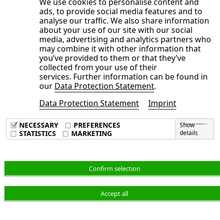
We use cookies to personalise content and
Wirtschaftstätigkeiten in die Lage versetzen,
ads, to provide social media features and to
taxonomiekonform zu werden“. Solche
analyse our traffic. We also share information
about your use of our site with our social
Investitionen sind im Geschäftsjahr 2022 nicht
media, advertising and analytics partners who
angefallen.
may combine it with other information that
you’ve provided to them or that they’ve
Capex Kategorie c)
collected from your use of their
services. Further information can be found in
our
Data Protection Statement
.
Die Capex Kategorie c) ist gemäß EU definiert als
Data Protection Statement
Imprint
Investitionsaufwendungen, die sich auf den
Erwerb von Produkten und Dienstleistungen aus
NECESSARY
PREFERENCES
Show
taxonomiekonformen Wirtschaftstätigkeiten und
STATISTICS
MARKETING
details
Einzelmaßnahmen beziehen, die es den
Zieltätigkeiten ermöglichen, kohlenstoffarm zu
Confirm selection
werden oder zu Treibhausgasminderungen zu
führen. Da die NORMA Group in diesem
Accept all
Geschäftsjahr 2022 noch keine
taxonomiekonformen Tätigkeiten ermitteln konnte,