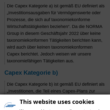
Die Capex Kategorie a) ist gemäß EU definiert als
„Investitionsausgaben für Vermögenswerte oder
Prozesse, die sich auf taxonomiekonforme
Wirtschaftstätigkeiten beziehen“. Da die NORMA
Group in diesem Geschäftsjahr 2022 über keine
taxonomiekonformen Tätigkeiten berichten kann,
wird auch über keinen taxonomiekonformen
Capex berichtet. Jedoch weisen wir unsere
taxonomiefähigen Tätigkeiten aus.
Capex Kategorie b)
Die Capex Kategorie b) ist gemäß EU definiert als
„Investitionen, die Teil eines Capex-Plans zur
Ausweitung taxonomiekonformer
This website uses cookies
Wirtschaftstätigkeiten sind oder taxonomiefähige