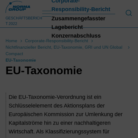
Corporate-
Responsibility-Bericht
An 
Zusammengefasster
GESCHÄFTSBERICH
T 2022
Lagebericht
Konzernabschluss
Home
Corporate-Responsibility-Bericht
Nichtfinanzieller Bericht, EU-Taxonomie, GRI und UN Global
Konz
Compact
EU-Taxonomie
EU-Taxonomie
Die EU-Taxonomie-Verordnung ist ein
Schlüsselelement des Aktionsplans der
Europäischen Kommission zur Umlenkung der
Kapitalströme hin zu einer nachhaltigeren
Wirtschaft. Als Klassifizierungssystem für