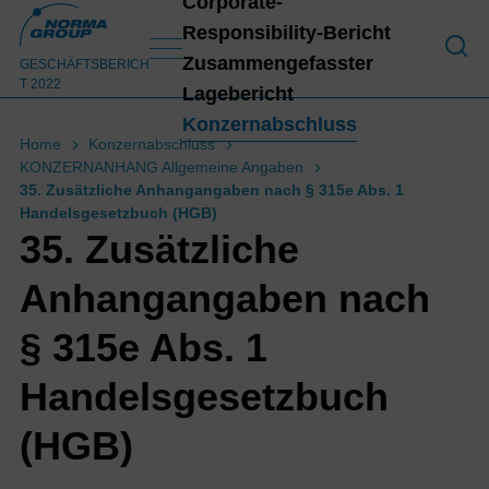
Corporate-
Responsibility-Bericht
An 
Zusammengefasster
GESCHÄFTSBERICH
T 2022
Lagebericht
Konzernabschluss
Home
Konzernabschluss
KONZERNANHANG Allgemeine Angaben
Konz
35. Zusätzliche Anhangangaben nach § 315e Abs. 1
Handelsgesetzbuch (HGB)
35. Zusätzliche
Anhangangaben nach
§ 315e Abs. 1
Handelsgesetzbuch
(HGB)